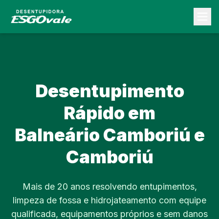
Home
Serviços
Sobre
Desentupimento
Área de Atendimento
Rápido em
Dúvidas
Contato
Balneário Camboriú e
Fale no WhatsApp
Camboriú
Mais de 20 anos resolvendo entupimentos,
limpeza de fossa e hidrojateamento com equipe
qualificada, equipamentos próprios e sem danos